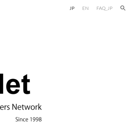
JP
EN
FAQ_JP
ion