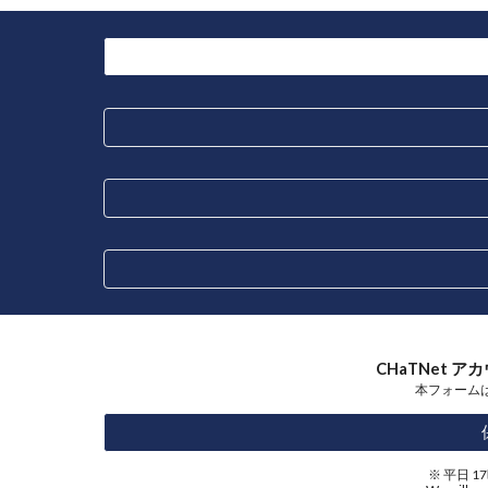
CHaTNet
本フォームは
※ 平日