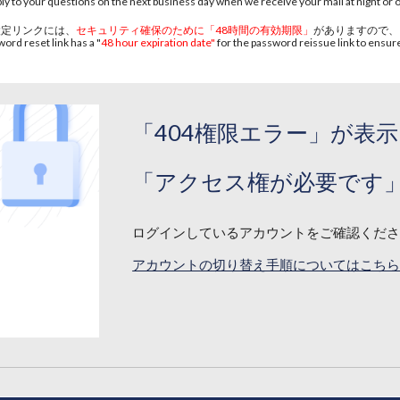
ply to your questions on the next business day when we receive your mail at night or o
設定リンクには、
セキュリティ確保のために「48時間の有効期限」
がありますので、
ord reset link has a "
48 hour expiration date"
for the password reissue link to ensure
「404権限エラー」が表
「
アクセス権が必要です
ログインしているアカウントをご確認くだ
アカウントの切り替え手順についてはこち