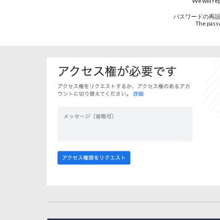
We will re
パスワードの再
The passw